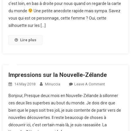
c’est loin, en bas à droite pour nous quand on regarde la carte
du monde
Une petite anecdote rapide mais sympa. Savez
vous qui est ce personnage, cette femme ? Oui, cette
silhouette sur les […]
Lire plus
Impressions sur la Nouvelle-Zélande
14 May 2018
Minuccia
Leave A Comment
On
Impressions
Bonjour, Presque deux mois en Nouvelle-Zélande à sillonner
Sur La
ces deux îles superbes au bout du monde. Je dois dire que
Nouvelle-
bien que le pays soit tres joli, je suis contente de partir vers de
Zélande
nouvelles découvertes. Il reste beaucoup de choses à
découvrir ici, c’est certain mais là, je suis rassasiée. La