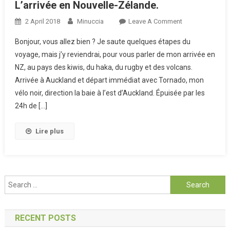
L’arrivée en Nouvelle-Zélande.
2 April 2018
Minuccia
Leave A Comment
On L’arrivée
En
Bonjour, vous allez bien ? Je saute quelques étapes du
Nouvelle-
voyage, mais j’y reviendrai, pour vous parler de mon arrivée en
Zélande.
NZ, au pays des kiwis, du haka, du rugby et des volcans.
Arrivée à Auckland et départ immédiat avec Tornado, mon
vélo noir, direction la baie à l’est d’Auckland. Épuisée par les
24h de […]
Lire plus
Search for:
RECENT POSTS