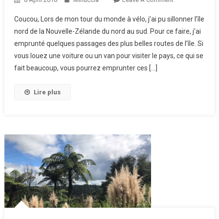
Trip : Les
Coucou, Lors de mon tour du monde à vélo, j’ai pu sillonner l’île
Plus Belles
nord de la Nouvelle-Zélande du nord au sud. Pour ce faire, j’ai
Routes De
emprunté quelques passages des plus belles routes de l’île. Si
Nouvelle-
vous louez une voiture ou un van pour visiter le pays, ce qui se
Zélande,
L’île Nord
fait beaucoup, vous pourrez emprunter ces […]
Lire plus