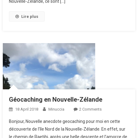
Nouvelle-Zélande, ce sont […]
Lire plus
Géocaching en Nouvelle-Zélande
18 April 2018
Minuccia
2 Comments
On Géocaching
En Nouvelle-
Bonjour, Nouvelle anecdote geocaching pour moi en cette
Zélande
découverte de l’île Nord de la Nouvelle-Zélande. En effet, sur
le chemin de Raetihi, après une belle descente et l’amorce de