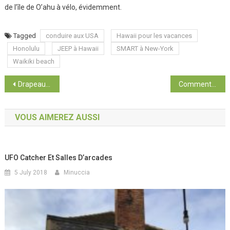
de l’île de O’ahu à vélo, évidemment.
Tagged
conduire aux USA
Hawaii pour les vacances
Honolulu
JEEP à Hawaii
SMART à New-York
Waikiki beach
Post navigation
Drapeaux des États des États-Unis *1
Comment utiliser Pinterest pour planifier votre prochain voyage
VOUS AIMEREZ AUSSI
UFO Catcher Et Salles D’arcades
5 July 2018
Minuccia