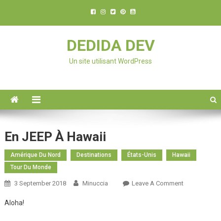
DEDIDA DEV
Un site utilisant WordPress
En JEEP À Hawaii
Amérique Du Nord
Destinations
États-Unis
Hawaii
Tour Du Monde
3 September 2018
Minuccia
Leave A Comment
On En
JEEP À
Aloha!
Hawaii