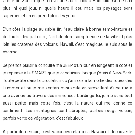
Corée du Sud et que l’on vit une autre fois à Honolulu. On ne sait
plus, ni quel jour, ni quelle heure il est, mais les paysages sont
superbes et on en prend plein les yeux.
D’un côté la plage au sable fin, l’eau claire à bonne température et
de l’autre, les palmiers, l’architecture somptueuse de la ville et plus
loin les cratères des volcans, Hawaii, c’est magique, je suis sous le
charme.
Je prends plaisir à conduire ma JEEP d’un jour en longeant la côte et
je repense à la SMART que je conduisais lorsque j’étais à New-York.
Toute petite dans la circulation où j’arrivais à la moitié des roues des
Hummer et où je me sentais minuscule en virevoltant d’une rue à
une avenue au travers des immenses buildings. Ici, je me sens tout
aussi petite mais cette fois, c’est la nature qui me donne ce
sentiment. Les montagnes sont abruptes, parfois rouge volcan,
parfois verte de végétation, c’est fabuleux.
A partir de demain, c’est vacances relax ici à Hawaii et découverte