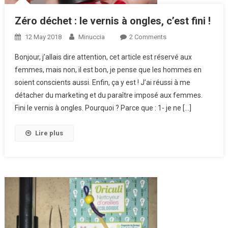
Zéro déchet : le vernis à ongles, c’est fini !
12 May 2018
Minuccia
2 Comments
On Zéro Déchet :
Le Vernis À
Bonjour, j’allais dire attention, cet article est réservé aux
Ongles, C’est
femmes, mais non, il est bon, je pense que les hommes en
Fini !
soient conscients aussi. Enfin, ça y est ! J’ai réussi à me
détacher du marketing et du paraître imposé aux femmes.
Fini le vernis à ongles. Pourquoi ? Parce que : 1- je ne […]
Lire plus