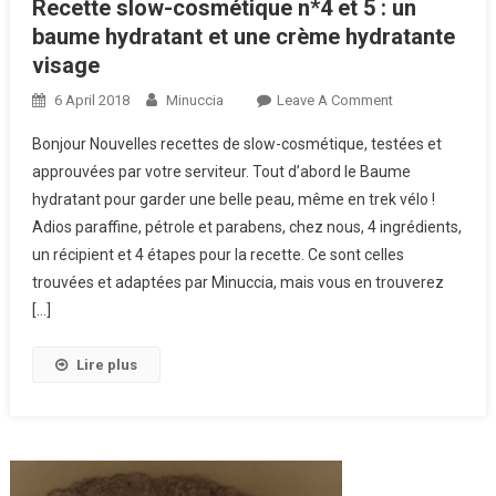
Recette slow-cosmétique n*4 et 5 : un
baume hydratant et une crème hydratante
visage
6 April 2018
Minuccia
Leave A Comment
On Recette
Slow-
Bonjour Nouvelles recettes de slow-cosmétique, testées et
Cosmétique
approuvées par votre serviteur. Tout d’abord le Baume
N*4 Et 5 :
hydratant pour garder une belle peau, même en trek vélo !
Un Baume
Adios paraffine, pétrole et parabens, chez nous, 4 ingrédients,
Hydratant Et
Une Crème
un récipient et 4 étapes pour la recette. Ce sont celles
Hydratante
trouvées et adaptées par Minuccia, mais vous en trouverez
Visage
[…]
Lire plus