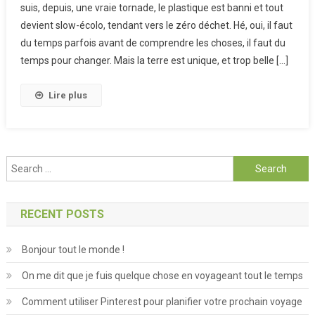
suis, depuis, une vraie tornade, le plastique est banni et tout
Et Le Don
devient slow-écolo, tendant vers le zéro déchet. Hé, oui, il faut
De Cheveux
du temps parfois avant de comprendre les choses, il faut du
temps pour changer. Mais la terre est unique, et trop belle […]
Lire plus
Search for:
RECENT POSTS
Bonjour tout le monde !
On me dit que je fuis quelque chose en voyageant tout le temps
Comment utiliser Pinterest pour planifier votre prochain voyage