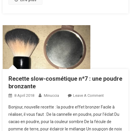
Recette slow-cosmétique n*7 : une poudre
bronzante
8 April 2018
Minuccia
Leave A Comment
On Recette
Slow-
Bonjour, nouvelle recette : la poudre effet bronzer Facile à
Cosmétique
réaliser, il vous faut : De la cannelle en poudre, pour l’éclat Du
N*7 : Une
cacao en poudre, pour la couleur sombre De la fécule de
Poudre
pomme de terre, pour éclaircir le mélange Un soupçon de noix
Bronzante