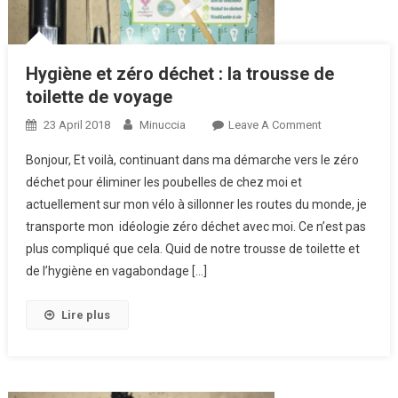
Hygiène et zéro déchet : la trousse de
toilette de voyage
23 April 2018
Minuccia
Leave A Comment
On
Hygiène Et
Bonjour, Et voilà, continuant dans ma démarche vers le zéro
Zéro
déchet pour éliminer les poubelles de chez moi et
Déchet :
actuellement sur mon vélo à sillonner les routes du monde, je
La
transporte mon idéologie zéro déchet avec moi. Ce n’est pas
Trousse
De Toilette
plus compliqué que cela. Quid de notre trousse de toilette et
De
de l’hygiène en vagabondage […]
Voyage
Lire plus