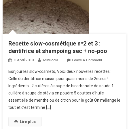
Recette slow-cosmétique n*2 et 3 :
dentifrice et shampoing sec + no-poo
5 April 2018
Minuccia
Leave A Comment
On Recette
Slow-
Bonjour les slow-cosméto, Voici deux nouvelles recettes :
Cosmétique
Celle du dentifrice maison pour quasi moins de 2euros !
N*2 Et 3 :
Ingrédients : 2 cuillères à soupe de bicarbonate de soude 1
Dentifrice Et
cuillère à soupe de stévia en poudre 5 gouttes d’huile
Shampoing
Sec + No-
essentielle de menthe ou de citron pour le goût On mélange le
Poo
tout et c’est terminé […]
Lire plus