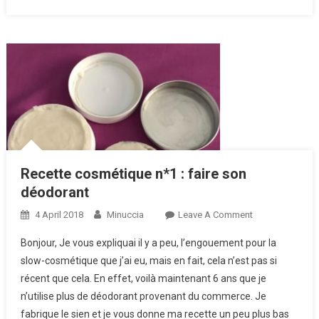
Recette cosmétique n*1 : faire son
déodorant
4 April 2018
Minuccia
Leave A Comment
On Recette
Cosmétique
Bonjour, Je vous expliquai il y a peu, l’engouement pour la
N*1 : Faire
slow-cosmétique que j’ai eu, mais en fait, cela n’est pas si
Son
récent que cela. En effet, voilà maintenant 6 ans que je
Déodorant
n’utilise plus de déodorant provenant du commerce. Je
fabrique le sien et je vous donne ma recette un peu plus bas