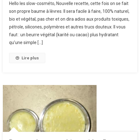
Hello les slow-cosméto, Nouvelle recette, cette fois on se fait
Cosmétique
son propre baume à lèvres. Il sera facile à faire, 100% naturel,
N*6 : Un
bio et végétal, pas cher et on dira adios aux produits toxiques,
Baume À
pétrole, silicones, polymères et autres trucs douteux. Il vous
Lèvres
faut : un beurre végétal (karité ou cacao) plus hydratant
qu’une simple […]
Lire plus