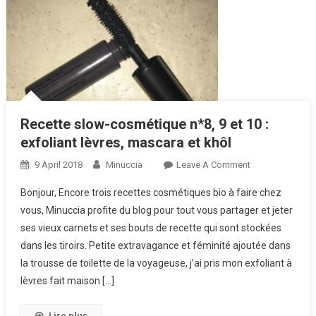
Recette slow-cosmétique n*8, 9 et 10 :
exfoliant lèvres, mascara et khôl
9 April 2018
Minuccia
Leave A Comment
On Recette
Slow-
Bonjour, Encore trois recettes cosmétiques bio à faire chez
Cosmétique
vous, Minuccia profite du blog pour tout vous partager et jeter
N*8, 9 Et 10
ses vieux carnets et ses bouts de recette qui sont stockées
: Exfoliant
dans les tiroirs. Petite extravagance et féminité ajoutée dans
Lèvres,
Mascara Et
la trousse de toilette de la voyageuse, j’ai pris mon exfoliant à
Khôl
lèvres fait maison […]
Lire plus