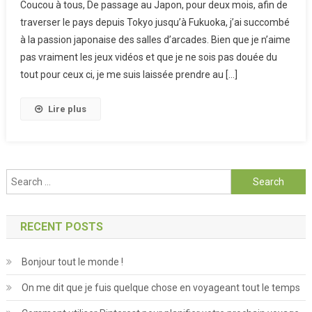
Coucou à tous, De passage au Japon, pour deux mois, afin de
Salles
traverser le pays depuis Tokyo jusqu’à Fukuoka, j’ai succombé
D’arcades
à la passion japonaise des salles d’arcades. Bien que je n’aime
pas vraiment les jeux vidéos et que je ne sois pas douée du
tout pour ceux ci, je me suis laissée prendre au […]
Lire plus
Search for:
RECENT POSTS
Bonjour tout le monde !
On me dit que je fuis quelque chose en voyageant tout le temps