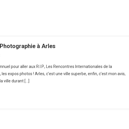
 Photographie à Arles
t
On Les Rencontres Internationales De La Photographie À Arles
annuel pour aller aux R.I.P., Les Rencontres Internationales de la
les expos photos ! Arles, c’est une ville superbe, enfin, c’est mon avis,
a ville durant […]