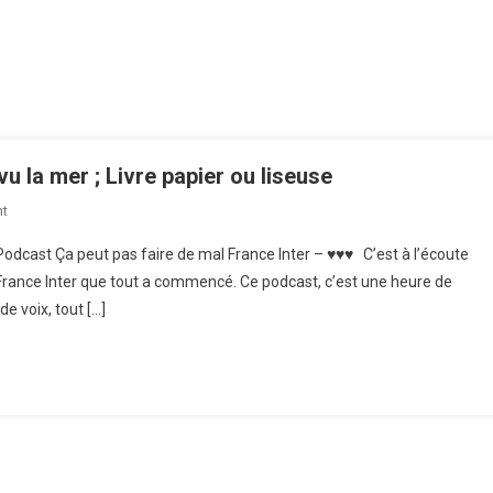
u la mer ; Livre papier ou liseuse
t
On Podcast ; Certaines N’avaient Jamais Vu La Mer ; Livre Papier Ou Liseuse
Podcast Ça peut pas faire de mal France Inter – ♥♥♥ C’est à l’écoute
France Inter que tout a commencé. Ce podcast, c’est une heure de
e voix, tout […]