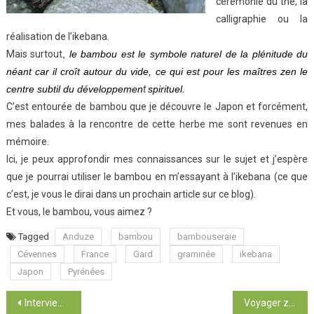
cérémonie du thé, la
calligraphie ou la
réalisation de l’ikebana.
Mais surtout
,
le bambou est le symbole naturel de la plénitude du
néant car il croît autour du vide, ce qui est pour les maîtres zen le
centre subtil du développemen
t
spirituel.
C’est entourée de bambou que je découvre le Japon et forcément,
mes balades à la rencontre de cette herbe me sont revenues en
mémoire.
Ici, je peux approfondir mes connaissances sur le sujet et j’espère
que je pourrai utiliser le bambou en m’essayant à l’ikebana (ce que
c’est, je vous le dirai dans un prochain article sur ce blog).
Et vous, le bambou, vous aimez ?
Tagged
Anduze
bambou
bambouseraie
Cévennes
France
Gard
graminée
ikebana
Japon
Pyrénées
Post navigation
Interview voyage zéro déchet
Voyager zéro déchet : c’est facile !