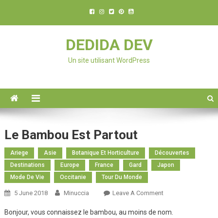
DEDIDA DEV
Un site utilisant WordPress
Le Bambou Est Partout
Ariege
Asie
Botanique Et Horticulture
Découvertes
Destinations
Europe
France
Gard
Japon
Mode De Vie
Occitanie
Tour Du Monde
5 June 2018
Minuccia
Leave A Comment
On Le Bambou
Est Partout
Bonjour, vous connaissez le bambou, au moins de nom.