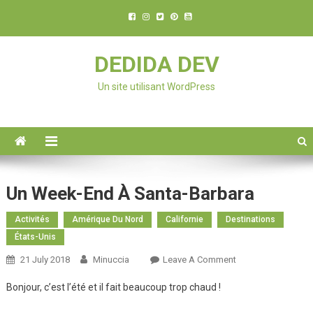
DEDIDA DEV
Un site utilisant WordPress
Un Week-End À Santa-Barbara
Activités
Amérique Du Nord
Californie
Destinations
États-Unis
21 July 2018
Minuccia
Leave A Comment
On Un Week-
End À Santa-
Bonjour, c’est l’été et il fait beaucoup trop chaud !
Barbara