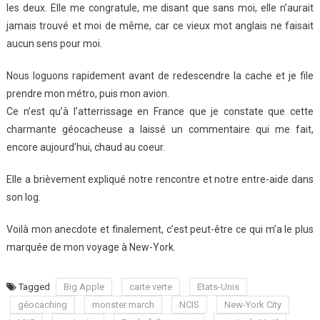
les deux. Elle me congratule, me disant que sans moi, elle n’aurait
jamais trouvé et moi de même, car ce vieux mot anglais ne faisait
aucun sens pour moi.
Nous loguons rapidement avant de redescendre la cache et je file
prendre mon métro, puis mon avion.
Ce n’est qu’à l’atterrissage en France que je constate que cette
charmante géocacheuse a laissé un commentaire qui me fait,
encore aujourd’hui, chaud au coeur.
Elle a brièvement expliqué notre rencontre et notre entre-aide dans
son log.
Voilà mon anecdote et finalement, c’est peut-être ce qui m’a le plus
marquée de mon voyage à New-York.
Tagged
Big Apple
carte verte
Etats-Unis
géocaching
monster march
NCIS
New-York City