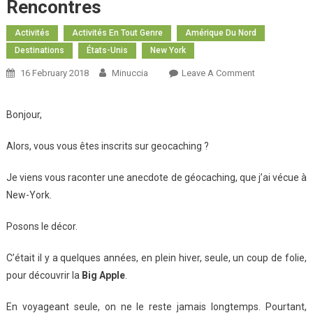
Rencontres
Activités
Activités En Tout Genre
Amérique Du Nord
Destinations
États-Unis
New York
16 February 2018
Minuccia
Leave A Comment
On Le
Géocaching
À New-York
Bonjour,
Et Ses
Rencontres
Alors, vous vous êtes inscrits sur geocaching ?
Je viens vous raconter une anecdote de géocaching, que j’ai vécue à
New-York.
Posons le décor.
C’était il y a quelques années, en plein hiver, seule, un coup de folie,
pour découvrir la
Big Apple
.
En voyageant seule, on ne le reste jamais longtemps. Pourtant,