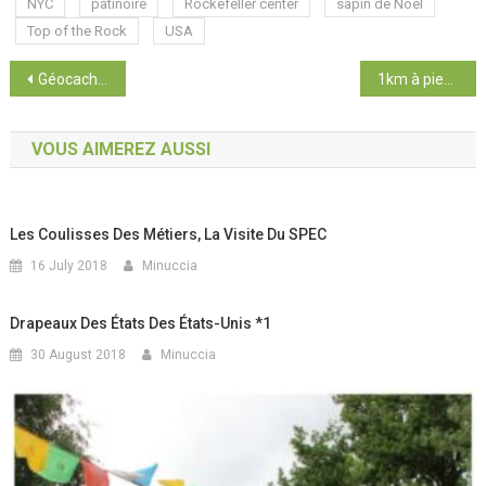
NYC
patinoire
Rockefeller center
sapin de Noël
Top of the Rock
USA
Post navigation
Géocaching : la découverte
1km à pied, ça Creuse, ça Creuse…
VOUS AIMEREZ AUSSI
Les Coulisses Des Métiers, La Visite Du SPEC
16 July 2018
Minuccia
Drapeaux Des États Des États-Unis *1
30 August 2018
Minuccia