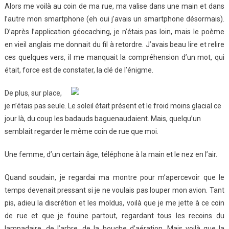
Alors me voilà au coin de ma rue, ma valise dans une main et dans
l’autre mon smartphone (eh oui j’avais un smartphone désormais).
D’après l’application géocaching, je n’étais pas loin, mais le poème
en vieil anglais me donnait du fil à retordre. J’avais beau lire et relire
ces quelques vers, il me manquait la compréhension d’un mot, qui
était, force est de constater, la clé de l’énigme.
De plus, sur place,
je n’étais pas seule. Le soleil était présent et le froid moins glacial ce
jour là, du coup les badauds baguenaudaient. Mais, quelqu’un
semblait regarder le même coin de rue que moi.
Une femme, d’un certain âge, téléphone à la main et le nez en l’air.
Quand soudain, je regardai ma montre pour m’apercevoir que le
temps devenait pressant si je ne voulais pas louper mon avion. Tant
pis, adieu la discrétion et les moldus, voilà que je me jette à ce coin
de rue et que je fouine partout, regardant tous les recoins du
lampadaire, de l’arbre, de la bouche d’aération. Mais voilà que la